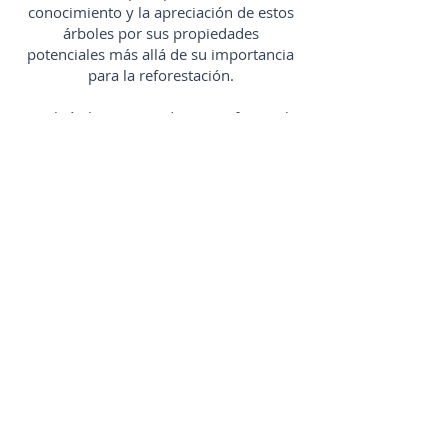
conocimiento y la apreciación de estos
árboles por sus propiedades
potenciales más allá de su importancia
para la reforestación.
También hemos tenido que enfrentar la
realidad de que los bosques nubosos
están bajo ataque. Logramos negociar
la salida de un invasor a las tierras del
parque directamente adyacentes a
nosotros, lo que nos permitió
convertirnos en una barrera física para
proteger más de 600 acres de bosque
nuboso primario primitivo accesible a
través de nuestro sitio de restauración.
Después de 12 años, vemos muchos
indicadores de que este bioma precioso
y en riesgo de extinción es
completamente recuperable.